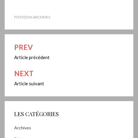
POSTED IN
ARCHIVES
PREV
Navigation
de
Article précédent
l’article
NEXT
Article suivant
LES CATÉGORIES
Archives