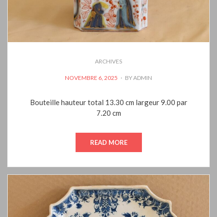
ARCHIVES
POSTED
NOVEMBRE 6, 2025
BY
ADMIN
ON
Bouteille hauteur total 13.30 cm largeur 9.00 par
7.20 cm
READ MORE