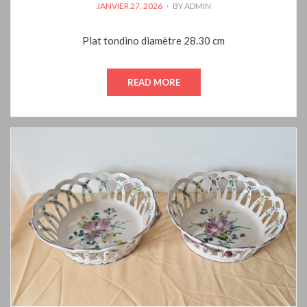
POSTED
JANVIER 27, 2026
BY
ADMIN
ON
Plat tondino diamètre 28.30 cm
READ MORE