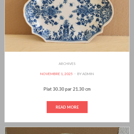
ARCHIVES
POSTED
NOVEMBRE 1, 2025
BY
ADMIN
ON
Plat 30.30 par 21.30 cm
READ MORE