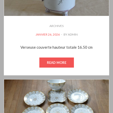
ARCHIVES
POSTED
JANVIER 26, 2026
BY
ADMIN
ON
Verseuse couverte hauteur totale 16.50 cm
READ MORE