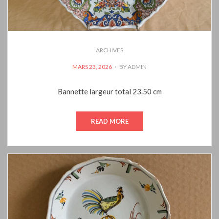
ARCHIVES
POSTED
MARS 23, 2026
BY
ADMIN
ON
Bannette largeur total 23.50 cm
READ MORE