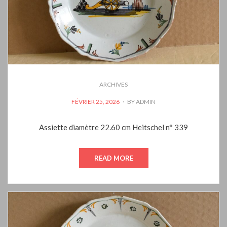
ARCHIVES
POSTED
FÉVRIER 25, 2026
BY
ADMIN
ON
Assiette diamètre 22.60 cm Heitschel n° 339
READ MORE