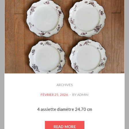
ARCHIVES
POSTED
FÉVRIER 25, 2026
BY
ADMIN
ON
4 assiette diamètre 24.70 cm
READ MORE