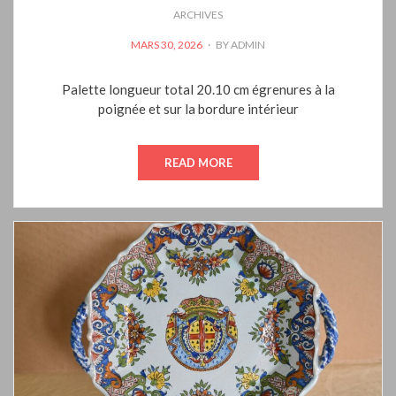
ARCHIVES
POSTED
MARS 30, 2026
BY
ADMIN
ON
Palette longueur total 20.10 cm égrenures à la
poignée et sur la bordure intérieur
READ MORE