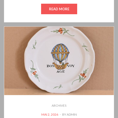
READ MORE
ARCHIVES
POSTED
MAI 2, 2026
BY
ADMIN