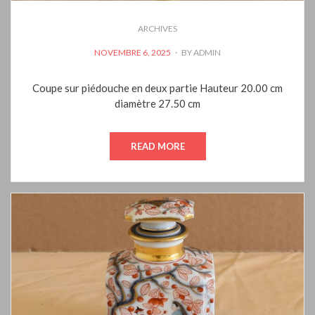
ARCHIVES
POSTED
NOVEMBRE 6, 2025
BY
ADMIN
ON
Coupe sur piédouche en deux partie Hauteur 20.00 cm
diamètre 27.50 cm
READ MORE