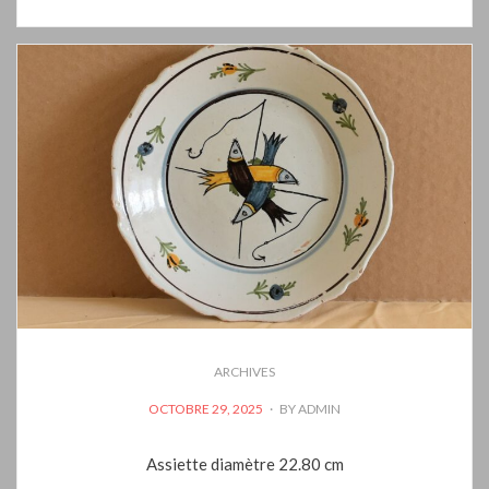
ARCHIVES
POSTED
OCTOBRE 29, 2025
BY
ADMIN
ON
Assiette diamètre 22.80 cm