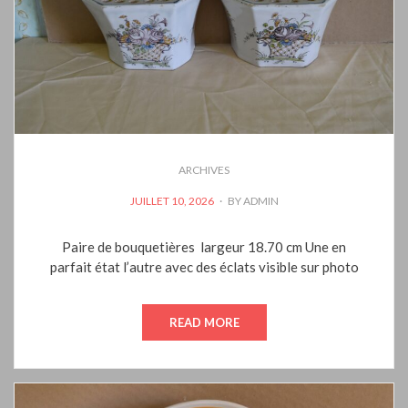
ARCHIVES
POSTED
JUILLET 10, 2026
BY
ADMIN
ON
Paire de bouquetières largeur 18.70 cm Une en
parfait état l’autre avec des éclats visible sur photo
READ MORE