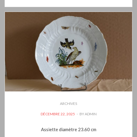
ARCHIVES
POSTED
DÉCEMBRE 22, 2025
BY
ADMIN
ON
Assiette diamètre 23.60 cm