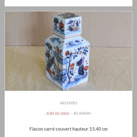
ARCHIVES
POSTED
JUIN 10, 2026
BY
ADMIN
ON
Flacon carré couvert hauteur 15.40 cm