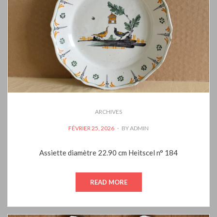
ARCHIVES
POSTED
FÉVRIER 25, 2026
BY
ADMIN
ON
Assiette diamètre 22.90 cm Heitscel n° 184
READ MORE