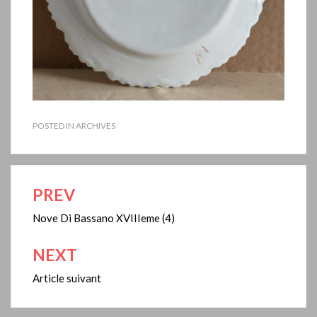
POSTED IN
ARCHIVES
PREV
Navigation
de
Nove Di Bassano XVIIIeme (4)
l’article
NEXT
Article suivant