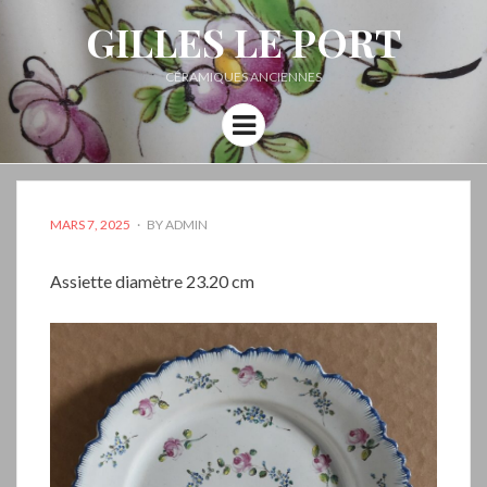
GILLES LE PORT
CÉRAMIQUES ANCIENNES
Menu
POSTED
MARS 7, 2025
BY
ADMIN
ON
Assiette diamètre 23.20 cm