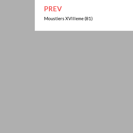
PREV
Navigation
de
Moustiers XVIIIeme (81)
l’article