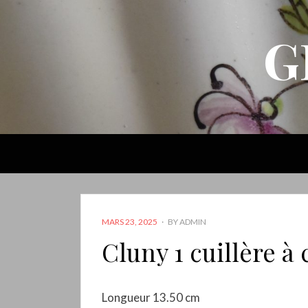
G
POSTED
MARS 23, 2025
BY
ADMIN
ON
Cluny 1 cuillère à c
Longueur 13.50 cm