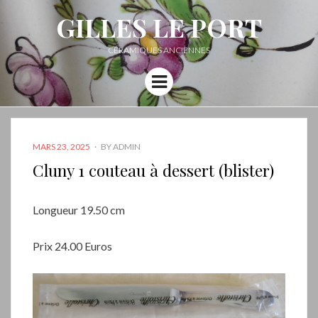
GILLES LE PORT
CÉRAMIQUES ANCIENNES
Menu
POSTED
MARS 23, 2025
BY
ADMIN
ON
Cluny 1 couteau à dessert (blister)
Longueur 19.50 cm
Prix 24.00 Euros