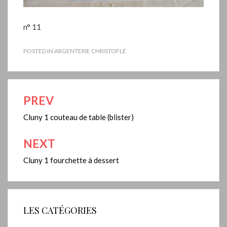
n° 11
POSTED IN
ARGENTERIE CHRISTOFLE
PREV
Navigation
de
Cluny 1 couteau de table (blister)
l’article
NEXT
Cluny 1 fourchette à dessert
LES CATÉGORIES