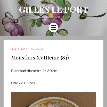
GILLES LE PORT
CÉRAMIQUES ANCIENNES
Menu
POSTED
JUIN 2, 2025
BY
ADMIN
ON
Moustiers XVIIIeme (83)
Plat rond diamètre 26.60 cm
Prix 220 Euros