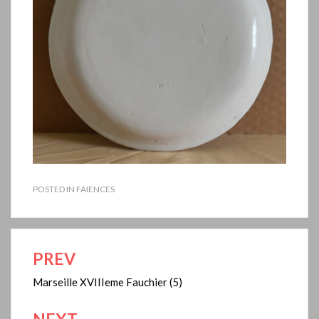
POSTED IN
FAIENCES
PREV
Navigation
de
Marseille XVIIIeme Fauchier (5)
l’article
NEXT