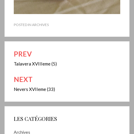
POSTED IN
ARCHIVES
PREV
Navigation
de
Talavera XVIIIeme (5)
l’article
NEXT
Nevers XVIIeme (33)
LES CATÉGORIES
Archives