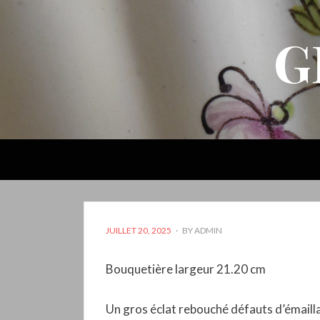
G
POSTED
JUILLET 20, 2025
BY
ADMIN
ON
Bouquetière largeur 21.20 cm
Un gros éclat rebouché défauts d’émailla