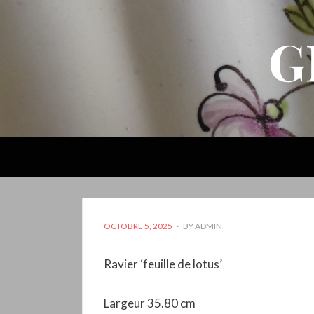
G
POSTED
OCTOBRE 5, 2025
BY
ADMIN
ON
Ravier ‘feuille de lotus’
Largeur 35.80 cm