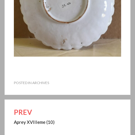
POSTED IN
ARCHIVES
PREV
Navigation
de
Aprey XVIIIeme (10)
l’article