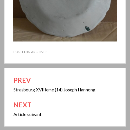
POSTED IN
ARCHIVES
PREV
Navigation
de
Strasbourg XVIIIeme (14) Joseph Hannong
l’article
NEXT
Article suivant