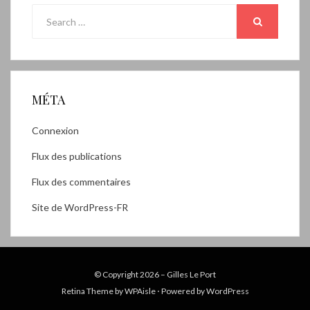
Search
for:
SEARCH
MÉTA
Connexion
Flux des publications
Flux des commentaires
Site de WordPress-FR
© Copyright 2026 –
Gilles Le Port
Retina Theme by
WPAisle
⋅
Powered by
WordPress