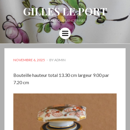
GILLES LE PORT
CÉRAMIQUES ANCIENNES
Menu
POSTED
NOVEMBRE 6, 2025
BY
ADMIN
ON
Bouteille hauteur total 13.30 cm largeur 9.00 par
7.20 cm