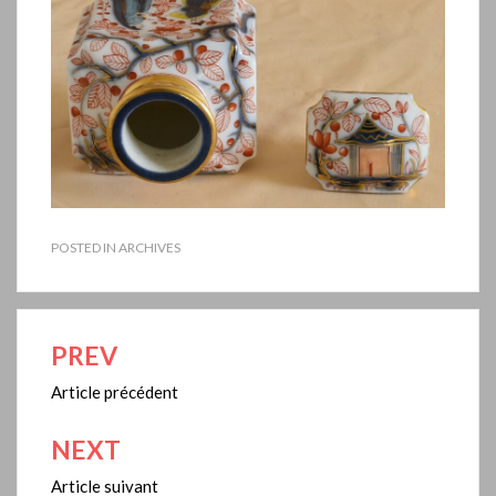
POSTED IN
ARCHIVES
PREV
Navigation
de
Article précédent
l’article
NEXT
Article suivant