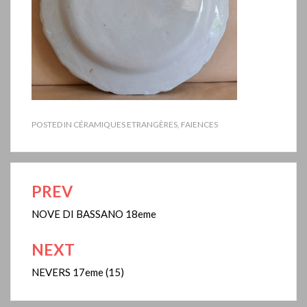
POSTED IN
CÉRAMIQUES ETRANGÈRES
,
FAIENCES
PREV
Navigation
de
NOVE DI BASSANO 18eme
l’article
NEXT
NEVERS 17eme (15)