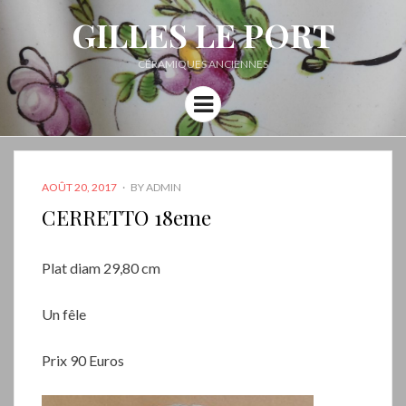
GILLES LE PORT
CÉRAMIQUES ANCIENNES
Menu
POSTED
AOÛT 20, 2017
BY
ADMIN
ON
CERRETTO 18eme
Plat diam 29,80 cm
Un fêle
Prix 90 Euros