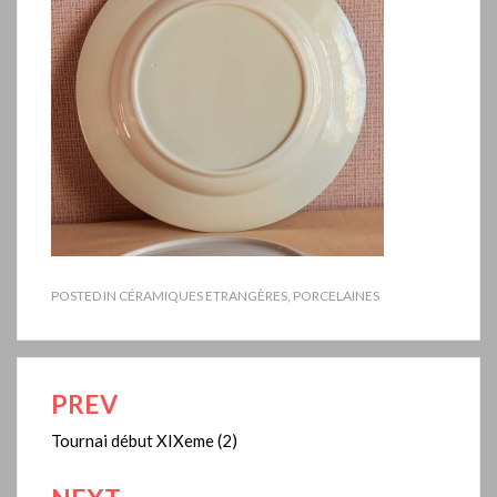
POSTED IN
CÉRAMIQUES ETRANGÈRES
,
PORCELAINES
PREV
Navigation
de
Tournai début XIXeme (2)
l’article