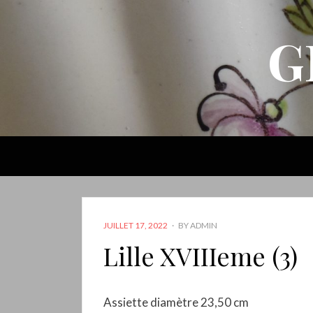
G
POSTED
JUILLET 17, 2022
BY
ADMIN
ON
Lille XVIIIeme (3)
Assiette diamètre 23,50 cm