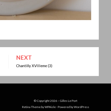
NEXT
Chantilly XVIIIeme (3)
© Copyright 2026 –
Gilles Le Port
Retina Theme by
WPAisle
⋅
Powered by
WordPress