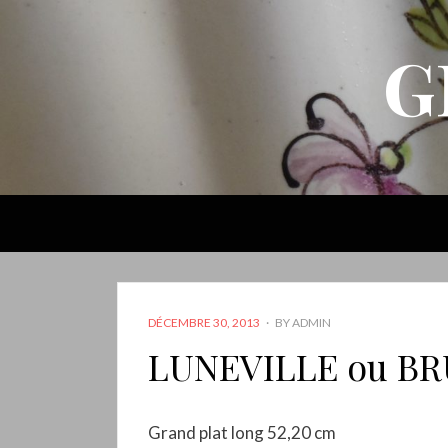
G
POSTED
DÉCEMBRE 30, 2013
BY
ADMIN
ON
LUNEVILLE ou BR
Grand plat long 52,20 cm