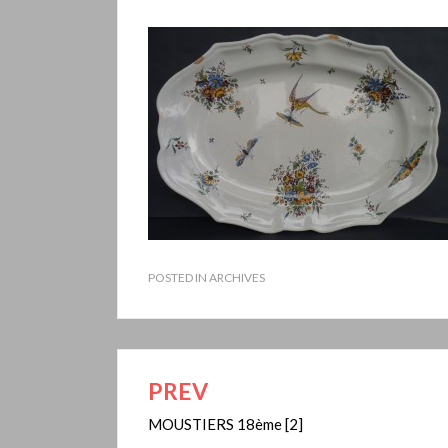
POSTED IN
ARCHIVES
PREV
Navigation
de
MOUSTIERS 18ème [2]