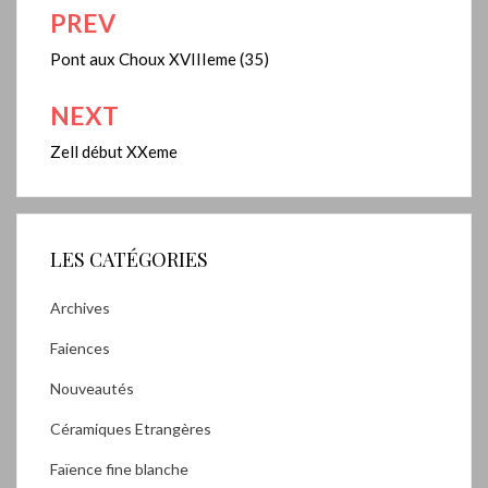
PREV
Navigation
de
Pont aux Choux XVIIIeme (35)
l’article
NEXT
Zell début XXeme
LES CATÉGORIES
Archives
Faiences
Nouveautés
Céramiques Etrangères
Faïence fine blanche