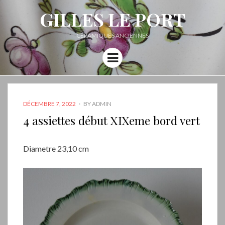
GILLES LE PORT
CÉRAMIQUES ANCIENNES
Menu
POSTED
DÉCEMBRE 7, 2022
BY
ADMIN
ON
4 assiettes début XIXeme bord vert
Diametre 23,10 cm