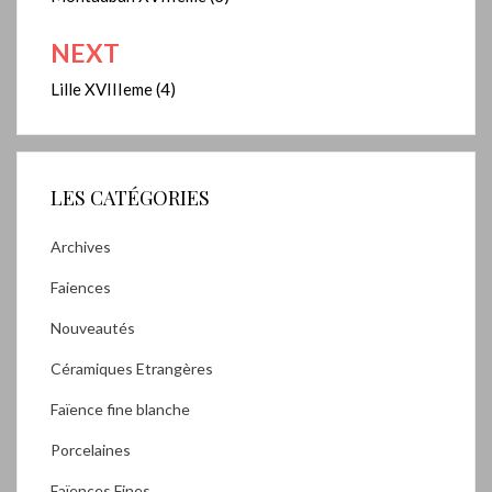
de
l’article
NEXT
Lille XVIIIeme (4)
LES CATÉGORIES
Archives
Faiences
Nouveautés
Céramiques Etrangères
Faïence fine blanche
Porcelaines
Faïences Fines