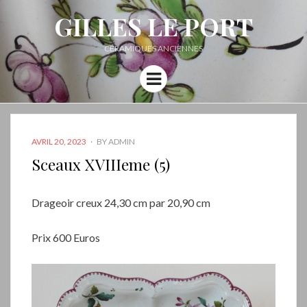
GILLES LE PORT
CÉRAMIQUES ANCIENNES
Menu
POSTED
AVRIL 20, 2023
BY
ADMIN
ON
Sceaux XVIIIeme (5)
Drageoir creux 24,30 cm par 20,90 cm
Prix 600 Euros