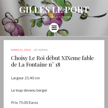
GILLES LE PORT
CÉRAMIQUES ANCIENNES
Menu
POSTED
MARS 31, 2024
BY
ADMIN
ON
Choisy Le Roi début XIXeme fable
de La Fontaine n° 18
Largeur 21.40 cm
Le loup devenu berger
Prix 75.00 Euros