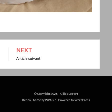
NEXT
Article suivant
© Copyright 2026 –
Gilles Le Port
Retina Theme by
WPAisle
⋅
Powered by
WordPress