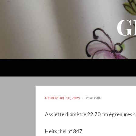
G
POSTED
NOVEMBRE 10, 2025
BY
ADMIN
ON
Assiette diamètre 22.70 cm égrenures su
Heitschel n° 347