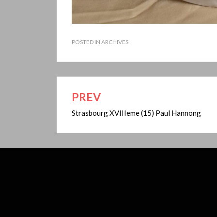
POSTED IN
ARCHIVES
PREV
Navigation
de
Strasbourg XVIIIeme (15) Paul Hannong
l’article