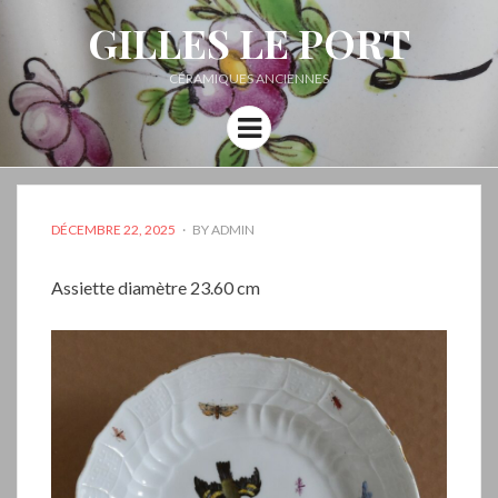
GILLES LE PORT
CÉRAMIQUES ANCIENNES
Menu
POSTED
DÉCEMBRE 22, 2025
BY
ADMIN
ON
Assiette diamètre 23.60 cm