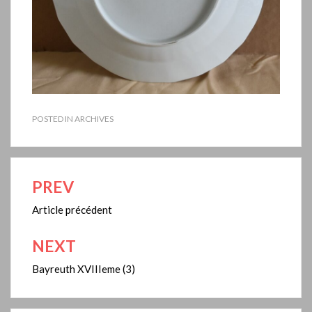
POSTED IN
ARCHIVES
PREV
Navigation
de
Article précédent
l’article
NEXT
Bayreuth XVIIIeme (3)